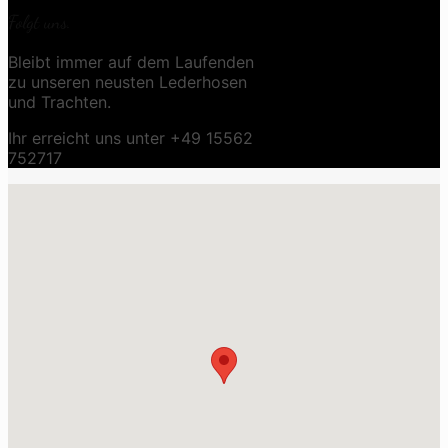
Folgt uns.
Bleibt immer auf dem Laufenden
zu unseren neusten Lederhosen
und Trachten.
Ihr erreicht uns unter +49 15562
752717